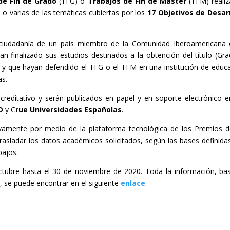
de Fin de Grado
(TFG) o
Trabajos de Fin de Máster
(TFM) reali
 o varias de las temáticas cubiertas por los
17 Objetivos de Desar
 ciudadanía de un país miembro de la Comunidad Iberoamericana
n finalizado sus estudios destinados a la obtención del título (Gr
y que hayan defendido el TFG o el TFM en una institución de educ
as.
creditativo y serán publicados en papel y en soporte electrónico e
D
y C
rue Universidades Españolas
.
sivamente por medio de la plataforma tecnológica de los Premios 
 trasladar los datos académicos solicitados, según las bases definida
abajos.
ctubre hasta el 30 de noviembre de 2020. Toda la información, ba
s, se puede encontrar en el siguiente
enlace
.