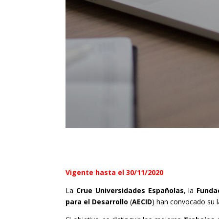
Vigente hasta el 30/11/2020
La
Crue Universidades Españolas
, la
Funda
para el Desarrollo
(
AECID
) han convocado su l