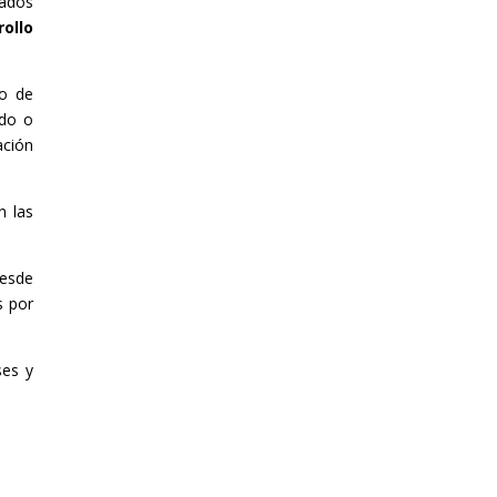
zados
rollo
 o de
ado o
ación
n las
desde
s por
ses y