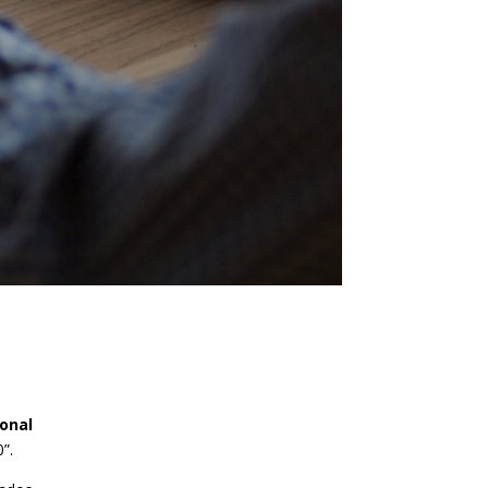
onal
”.