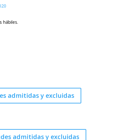
020
s hábiles.
des admitidas y excluidas
tudes admitidas y excluidas